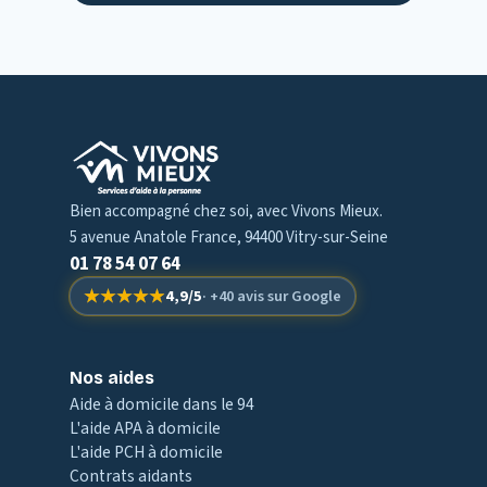
Bien accompagné chez soi, avec Vivons Mieux.
5 avenue Anatole France
,
94400
Vitry-sur-Seine
01 78 54 07 64
★★★★★
★★★★★
4,9
/
5
·
+40 avis
sur Google
Nos aides
Aide à domicile dans le 94
L'aide APA à domicile
L'aide PCH à domicile
Contrats aidants