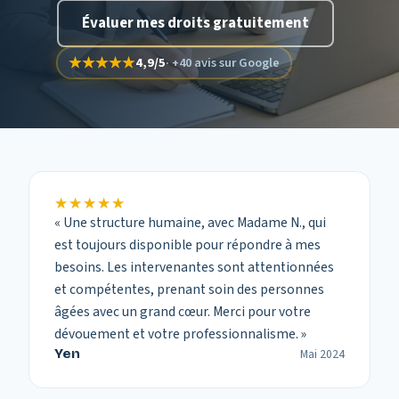
Évaluer mes droits gratuitement
★★★★★
★★★★★
4,9
/
5
·
+40 avis
sur Google
★★★★★
★★★★★
«
Une structure humaine, avec Madame N., qui
est toujours disponible pour répondre à mes
besoins. Les intervenantes sont attentionnées
et compétentes, prenant soin des personnes
âgées avec un grand cœur. Merci pour votre
dévouement et votre professionnalisme.
»
Yen
Mai 2024