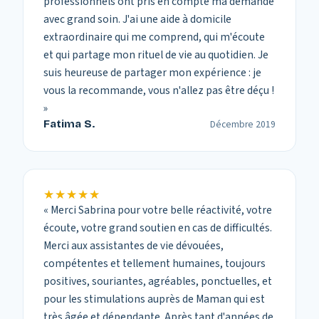
professionnels ont pris en compte ma demande
avec grand soin. J'ai une aide à domicile
extraordinaire qui me comprend, qui m'écoute
et qui partage mon rituel de vie au quotidien. Je
suis heureuse de partager mon expérience : je
vous la recommande, vous n'allez pas être déçu !
»
Fatima S.
Décembre 2019
★★★★★
★★★★★
«
Merci Sabrina pour votre belle réactivité, votre
écoute, votre grand soutien en cas de difficultés.
Merci aux assistantes de vie dévouées,
compétentes et tellement humaines, toujours
positives, souriantes, agréables, ponctuelles, et
pour les stimulations auprès de Maman qui est
très âgée et dépendante. Après tant d'années de