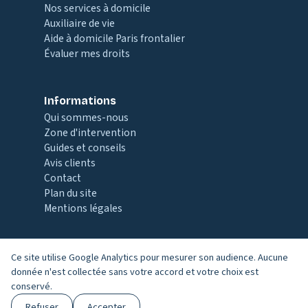
Nos services à domicile
Auxiliaire de vie
Aide à domicile Paris frontalier
Évaluer mes droits
Informations
Qui sommes-nous
Zone d'intervention
Guides et conseils
Avis clients
Contact
Plan du site
Mentions légales
Ce site utilise Google Analytics pour mesurer son audience. Aucune
© 2026
Vivons Mieux
— 10 ans d’expérience dans le Val-
donnée n'est collectée sans votre accord et votre choix est
de-Marne
conservé.
Agréée par le Conseil départemental du Val-de-Marne
Refuser
Accepter