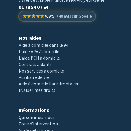
5 avenue Anatole France
,
94400
Vitry-sur-Seine
01 78 54 07 64
★★★★★
★★★★★
4,9
/
5
·
+40 avis
sur Google
Nos aides
Aide à domicile dans le 94
L'aide APA à domicile
L'aide PCH à domicile
Contrats aidants
Nos services à domicile
Auxiliaire de vie
Aide à domicile Paris frontalier
Évaluer mes droits
Informations
Qui sommes-nous
Zone d'intervention
Guides et conseils